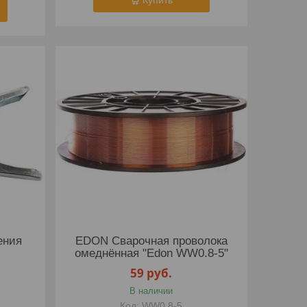
Купить
ения
EDON Сварочная проволока
омеднённая "Edon WW0.8-5"
59
руб.
В наличии
WW0.8-5