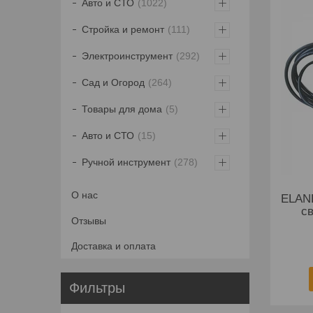
Авто и СТО
1022
Стройка и ремонт
111
Электроинструмент
292
Сад и Огород
264
Товары для дома
5
Авто и СТО
15
Ручной инструмент
278
О нас
ELAN
с
Отзывы
Доставка и оплата
Фильтры