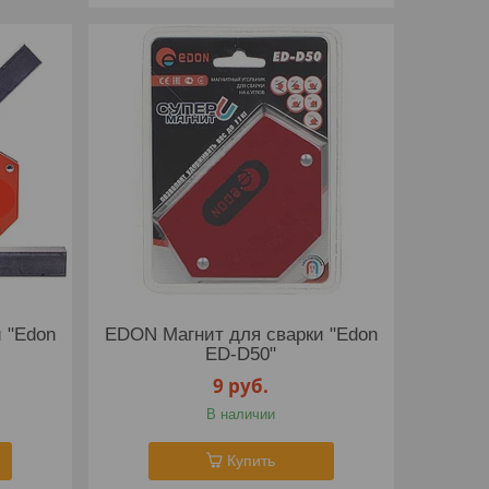
 "Edon
EDON Магнит для сварки "Edon
ED-D50"
9
руб.
В наличии
Купить