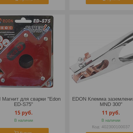
Магнит для сварки "Edon
EDON Клемма заземлени
ED-S75"
MND 300"
15
руб.
11
руб.
В наличии
В наличии
402300100037