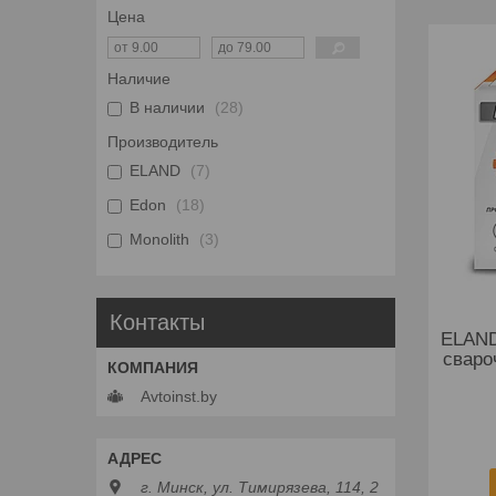
Цена
Наличие
В наличии
28
Производитель
ELAND
7
Edon
18
Monolith
3
Контакты
ELAND
сваро
Avtoinst.by
г. Минск, ул. Тимирязева, 114, 2