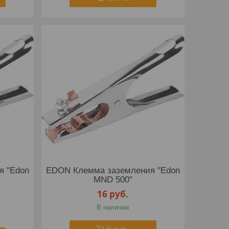
я "Edon
EDON Клемма заземления "Edon
MND 500"
16
руб.
В наличии