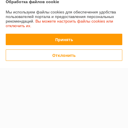
Обработка файлов cookie
Мы используем файлы cookies для обеспечения удобства
Политика обработки cookies
пользователей портала и предоставления персональных
рекомендаций.
Вы можете настроить файлы cookies или
Сайт создан на платформе Deal.by
отключить их.
Принять
Отклонить
Информация для покупателя
Юридическое лицо:
ООО «Сакрада»
г. Минск, ул. Тимирязева, д. 114, корпус 8, павильон 24172046
Регистрационный номер ЕГР: 193839904
УНП: 193839904
Регистрационный орган: Минский городской исполнительный комитет
Дата регистрации компании: 06.02.2025
Местонахождение книги жалоб и предложений: ул. Тимирязева, 114, 2
этаж, пав. 2046