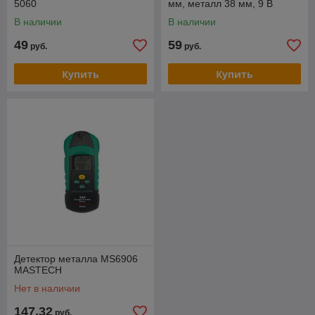
5060
мм, металл 38 мм, 9 В
-50°C...+600°C,регулировка
крона
В наличии
В наличии
чувствительности 0,1-1,0
49
59
руб.
руб.
Купить
Купить
Детектор металла MS6906
MASTECH
Нет в наличии
147,32
руб.