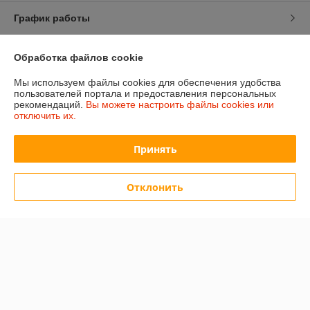
График работы
Полная версия сайта
Обработка файлов cookie
Мы используем файлы cookies для обеспечения удобства
Политика обработки cookies
пользователей портала и предоставления персональных
рекомендаций.
Вы можете настроить файлы cookies или
отключить их.
Сайт создан на платформе Deal.by
Принять
Отклонить
Информация для покупателя
Юридическое лицо:
ООО «Сакрада»
г. Минск, ул. Тимирязева, д. 114, корпус 8, павильон 24172046
Регистрационный номер ЕГР: 193839904
УНП: 193839904
Регистрационный орган: Минский городской исполнительный комитет