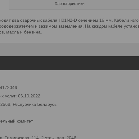
Характеристики
входят два сварочных кабеля H01N2-D сечением 16 мм. Кабели из
рододержателем и зажимом заземления. На каждом кабеле устано
ов, масла и бензина.
 24172046
х услуг: 06.10.2022
42568, Республика Беларусь
тельный комитет
 Тимирязева, 114, 2 этаж, пав. 2046