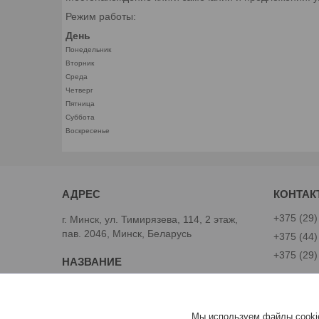
Режим работы:
День
Понедельник
Вторник
Среда
Четверг
Пятница
Суббота
Воскресенье
+375 (29)
г. Минск, ул. Тимирязева, 114, 2 этаж,
пав. 2046, Минск, Беларусь
+375 (44)
+375 (29)
Avtoinst.by
Александ
Мы используем файлы cookie