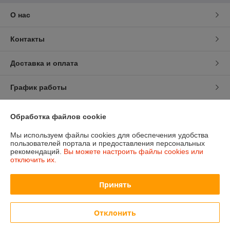
О нас
Контакты
Доставка и оплата
График работы
Полная версия сайта
Обработка файлов cookie
Мы используем файлы cookies для обеспечения удобства
Политика обработки cookies
пользователей портала и предоставления персональных
рекомендаций.
Вы можете настроить файлы cookies или
Сайт создан на платформе Deal.by
отключить их.
Принять
Отклонить
Информация для покупателя