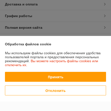
Доставка и оплата
График работы
Полная версия сайта
Политика обработки cookies
Обработка файлов cookie
Сайт создан на платформе Deal.by
Мы используем файлы cookies для обеспечения удобства
пользователей портала и предоставления персональных
рекомендаций.
Вы можете настроить файлы cookies или
отключить их.
Принять
Информация для покупателя
Отклонить
Юридическое лицо:
ООО «Сакрада»
г. Минск, ул. Тимирязева, д. 114, корпус 8, павильон 24172046
Регистрационный номер ЕГР: 193839904