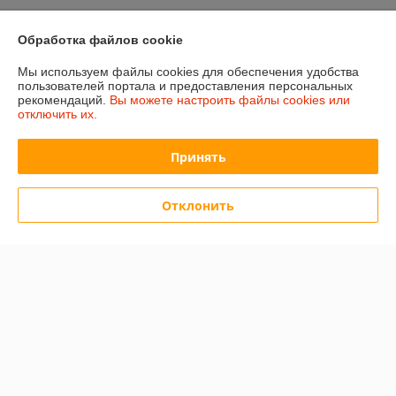
Полная версия сайта
Обработка файлов cookie
Мы используем файлы cookies для обеспечения удобства
Политика обработки cookies
пользователей портала и предоставления персональных
рекомендаций.
Вы можете настроить файлы cookies или
Сайт создан на платформе Deal.by
отключить их.
Принять
Отклонить
Информация для покупателя
Юридическое лицо:
ООО «Сакрада»
г. Минск, ул. Тимирязева, д. 114, корпус 8, павильон 24172046
Регистрационный номер ЕГР: 193839904
УНП: 193839904
Регистрационный орган: Минский городской исполнительный комитет
Дата регистрации компании: 06.02.2025