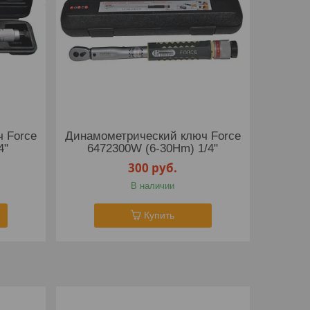
 Force
Динамометрический ключ Force
4"
6472300W (6-30Нm) 1/4"
300
руб.
В наличии
Купить