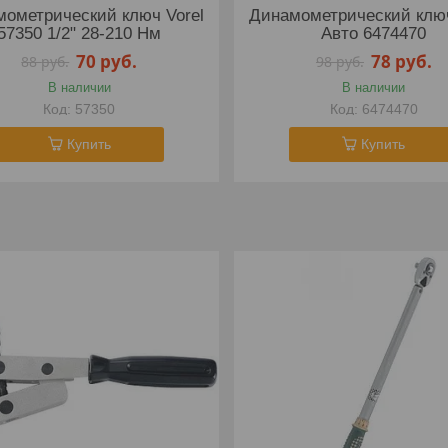
ометрический ключ Vorel
Динамометрический клю
57350 1/2" 28-210 Нм
Авто 6474470
70
руб.
78
руб.
88
руб.
98
руб.
В наличии
В наличии
57350
6474470
Купить
Купить