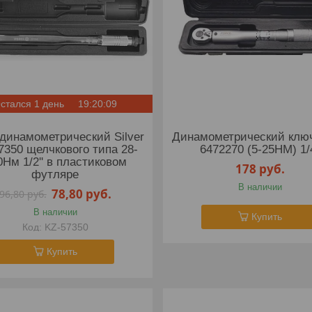
стался 1 день
19:20:08
динамометрический Silver
Динамометрический ключ
7350 щелчкового типа 28-
6472270 (5-25НМ) 1/
0Нм 1/2'' в пластиковом
178
руб.
футляре
В наличии
78,80
руб.
96,80
руб.
В наличии
Купить
KZ-57350
Купить