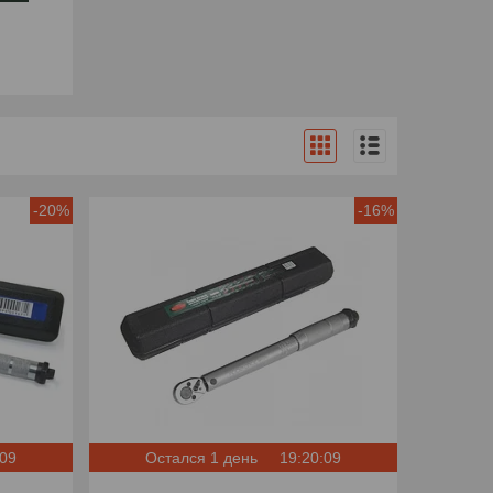
-20%
-16%
:08
Остался 1 день
19:20:08