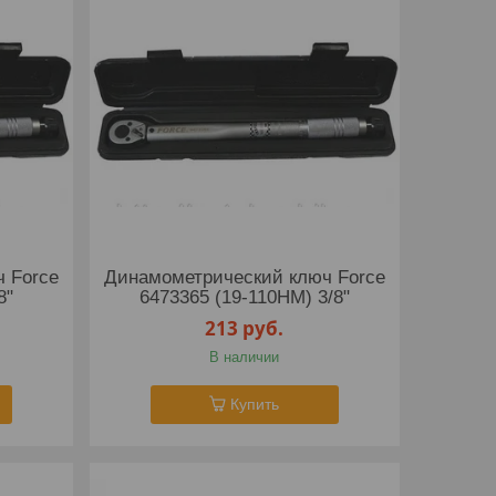
 Force
Динамометрический ключ Force
8"
6473365 (19-110НМ) 3/8"
213
руб.
В наличии
Купить