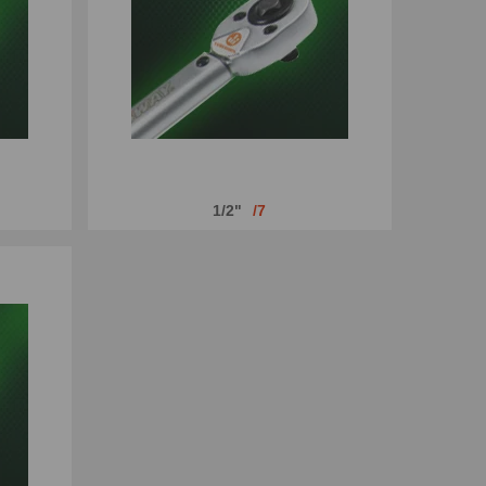
1/2"
7