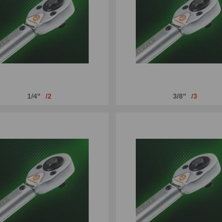
1/4"
2
3/8"
3