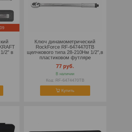
:08
ский
Ключ динамометрический
EKRAFT
RockForce RF-6474470TB
1/2'' в
щелчкового типа 28-210Нм 1/2'',в
пластиковом футляре
77
руб.
В наличии
RF-6474470TB
Купить