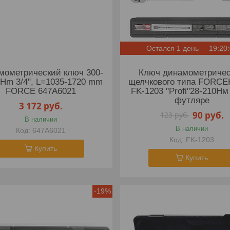
Остался 1 день
19:20
мометрический ключ 300-
Ключ динамометриче
 Hm 3/4", L=1035-1720 mm
щелчкового типа FORC
FORCE 647A6021
FK-1203 ''Profi''28-210Нм 
футляре
3 172
руб.
90
руб.
123
руб.
В наличии
В наличии
647A6021
FK-1203
Купить
Купить
-19%