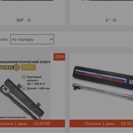
3/4"
1
1"
2
-20%
стался 1 день
19:20:08
Остался 1 день
19:20