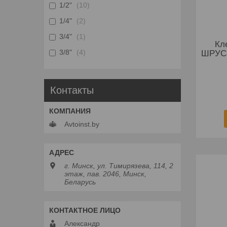
1/2"
10
1/4"
2
3/4"
1
Кл
3/8"
4
ШРУСа
Контакты
Avtoinst.by
г. Минск, ул. Тимирязева, 114, 2
этаж, пав. 2046, Минск,
Беларусь
Александр