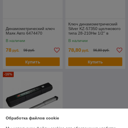
Ключ динамометрический
Динамометрический ключ
Silver KZ-57350 щелчкового
Маяк Авто 6474470
типа 28-210Нм 1/2'' в
пластиковом футляре
В наличии
В наличии
78
78,80
98 руб.
96,80 руб.
руб.
руб.
Купить
Купить
-16%
Обработка файлов cookie