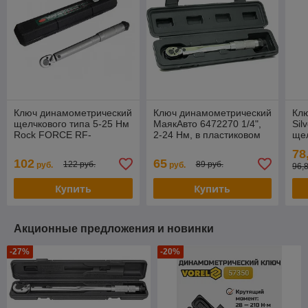
Ключ динамометрический
Ключ динамометрический
Кл
щелчкового типа 5-25 Нм
МаякАвто 6472270 1/4",
Sil
Rock FORCE RF-
2-24 Нм, в пластиковом
щел
6472270, 1/4''(Тайвань),в
кейсе
210
78
пластиковом футляре
пл
102
65
122 руб.
89 руб.
руб.
руб.
96,
Купить
Купить
Акционные предложения и новинки
-27%
-20%