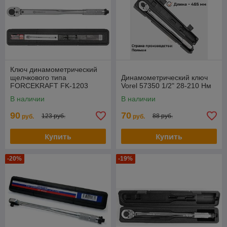
Ключ динамометрический
щелчкового типа
Динамометрический ключ
FORCEKRAFT FK-1203
Vorel 57350 1/2" 28-210 Нм
''Profi''28-210Нм 1/2'' в
В наличии
В наличии
футляре
90
70
123 руб.
88 руб.
руб.
руб.
Купить
Купить
-20%
-19%