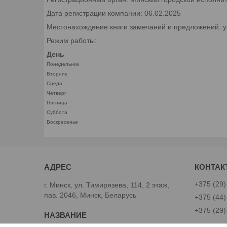
Дата регистрации компании: 06.02.2025
Местонахождение книги замечаний и предложений: ул.
Режим работы:
День
Понедельник
Вторник
Среда
Четверг
Пятница
Суббота
Воскресенье
+375 (29)
г. Минск, ул. Тимирязева, 114, 2 этаж,
пав. 2046, Минск, Беларусь
+375 (44)
+375 (29)