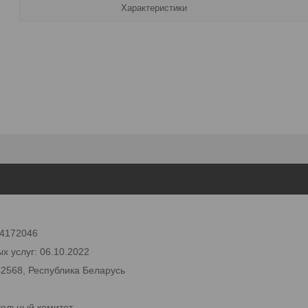
Характеристики
 24172046
х услуг: 06.10.2022
42568, Республика Беларусь
тельный комитет