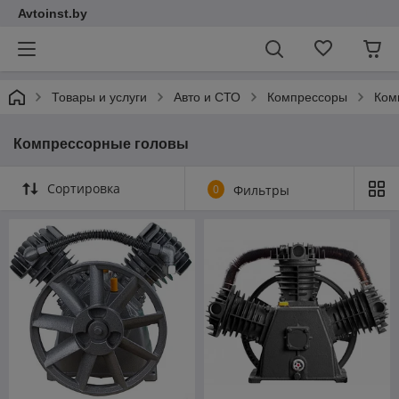
Avtoinst.by
Товары и услуги
Авто и СТО
Компрессоры
Ком
Компрессорные головы
Сортировка
0
Фильтры