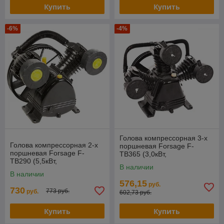
Купить
Купить
-6%
-4%
Голова компрессорная 3-х
Голова компрессорная 2-х
поршневая Forsage F-
поршневая Forsage F-
TB365 (3,0кВт,
TB290 (5,5кВт,
производительность 360л/
В наличии
производительность 600л/
мин, давление 8бар)
В наличии
мин, давление 8бар)
576,15
руб.
730
773 руб.
руб.
602,73 руб.
Купить
Купить