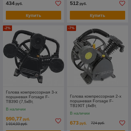
434
512
руб.
руб.
Купить
Купить
-2%
-7%
Голова компрессорная 3-х
Голова компрессорная 2-х
поршневая Forsage F-
поршневая Forsage F-
TB390 (7,5кВт,
TB190T (4кВт,
производительность 900л/
В наличии
производительность 480л/
мин, давление 8бар)
В наличии
мин, давление 12,5бар)
990,77
руб.
673
724 руб.
руб.
1 014,03 руб.