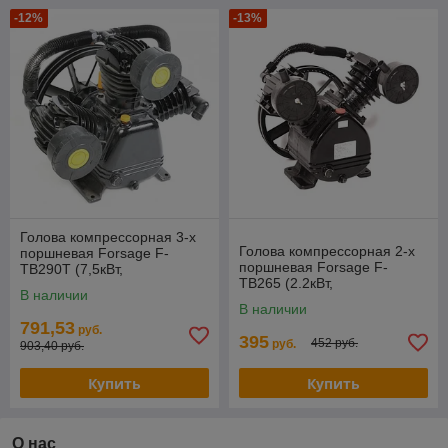
-12%
-13%
Голова компрессорная 3-х
Голова компрессорная 2-х
поршневая Forsage F-
поршневая Forsage F-
TB290T (7,5кВт,
TB265 (2.2кВт,
производительность 750л/
В наличии
производительность 250л/
мин, давление 12,5бар)
В наличии
мин, давление 8бар)
791,53
руб.
395
452 руб.
руб.
903,40 руб.
Купить
Купить
О нас