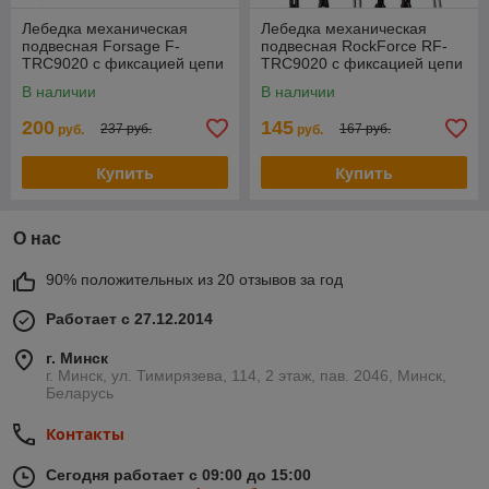
Лебедка механическая
Лебедка механическая
подвесная Forsage F-
подвесная RockForce RF-
TRC9020 с фиксацией цепи
TRC9020 с фиксацией цепи
натяжения, 2т (длина цепи -
натяжения, 2т (длина цепи
В наличии
В наличии
2,5м)
-2.5м)
200
145
237 руб.
167 руб.
руб.
руб.
Купить
Купить
О нас
90% положительных из 20 отзывов за год
Работает с 27.12.2014
г. Минск
г. Минск, ул. Тимирязева, 114, 2 этаж, пав. 2046, Минск,
Беларусь
Контакты
Сегодня работает с 09:00 до 15:00