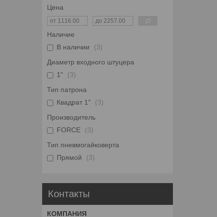
Цена
Наличие
В наличии
3
Диаметр входного штуцера
1"
3
Тип патрона
Квадрат 1"
3
Производитель
FORCE
3
Тип пневмогайковерта
Прямой
3
Контакты