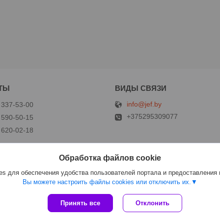
info@jef.by
 337-53-00
+375295309077
 590-50-15
 620-02-18
Обработка файлов cookie
р
s для обеспечения удобства пользователей портала и предоставления
Вы можете настроить файлы cookies или отключить их.
Сайт создан на платформе Deal.by
Принять все
Отклонить
Политика обработки файлов cookies