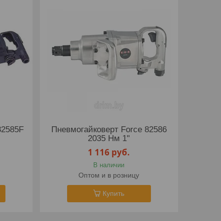
82585F
Пневмогайковерт Force 82586
2035 Нм 1"
1 116
руб.
В наличии
Оптом и в розницу
Купить