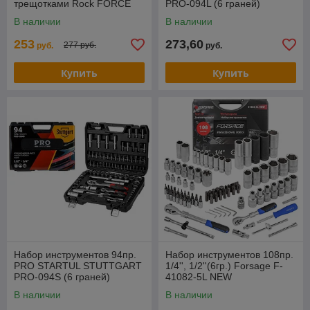
трещотками Rock FORCE
PRO-094L (6 граней)
RF-41082-5L
В наличии
В наличии
108пр.1/4''&1/2''(6гр.)(4-
32мм)
253
273,60
277 руб.
руб.
руб.
Купить
Купить
Набор инструментов 94пр.
Набор инструментов 108пр.
PRO STARTUL STUTTGART
1/4'', 1/2''(6гр.) Forsage F-
PRO-094S (6 граней)
41082-5L NEW
В наличии
В наличии