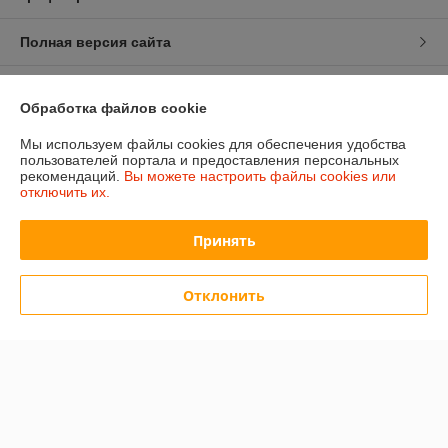
Полная версия сайта
Политика обработки cookies
Обработка файлов cookie
Сайт создан на платформе Deal.by
Мы используем файлы cookies для обеспечения удобства
пользователей портала и предоставления персональных
рекомендаций.
Вы можете настроить файлы cookies или
отключить их.
Принять
Информация для покупателя
Отклонить
Юридическое лицо:
ООО «Сакрада»
г. Минск, ул. Тимирязева, д. 114, корпус 8, павильон 24172046
Регистрационный номер ЕГР: 193839904
УНП: 193839904
Регистрационный орган: Минский городской исполнительный комитет
Дата регистрации компании: 06.02.2025