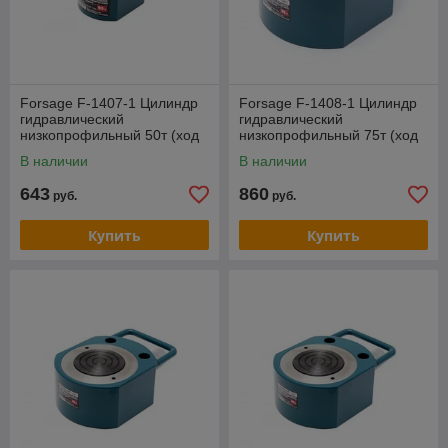
Forsage F-1407-1 Цилиндр
Forsage F-1408-1 Цилиндр
гидравлический
гидравлический
низкопрофильный 50т (ход
низкопрофильный 75т (ход
штока - 12мм, длина общая
штока - 12мм, длина общая
В наличии
В наличии
- 66мм, давление
- 79мм, давление
643
860
руб.
руб.
Купить
Купить