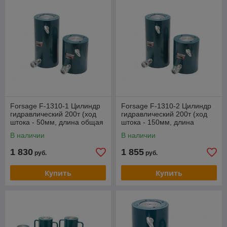
Forsage F-1310-1 Цилиндр
Forsage F-1310-2 Цилиндр
гидравлический 200т (ход
гидравлический 200т (ход
штока - 50мм, длина общая
штока - 150мм, длина
- 185мм, давление 742 bar)
общая - 285мм, давление
В наличии
В наличии
742 bar)
1 830
1 855
руб.
руб.
Купить
Купить