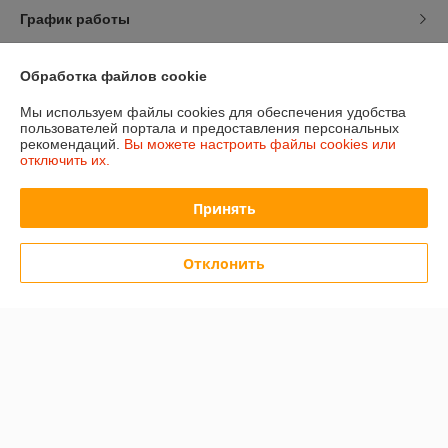
График работы
Полная версия сайта
Обработка файлов cookie
Мы используем файлы cookies для обеспечения удобства
Политика обработки cookies
пользователей портала и предоставления персональных
рекомендаций.
Вы можете настроить файлы cookies или
Сайт создан на платформе Deal.by
отключить их.
Принять
Отклонить
Информация для покупателя
Юридическое лицо:
ООО «Сакрада»
г. Минск, ул. Тимирязева, д. 114, корпус 8, павильон 24172046
Регистрационный номер ЕГР: 193839904
УНП: 193839904
Регистрационный орган: Минский городской исполнительный комитет