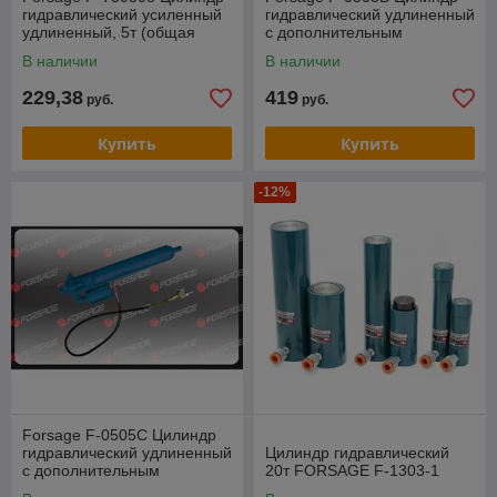
гидравлический усиленный
гидравлический удлиненный
удлиненный, 5т (общая
с дополнительным
длина - 620мм, ход штока -
пневмоприводом, 5т (общая
В наличии
В наличии
500мм)
длина - 620мм,
229,38
419
руб.
руб.
Купить
Купить
-12%
Forsage F-0505C Цилиндр
гидравлический удлиненный
Цилиндр гидравлический
с дополнительным
20т FORSAGE F-1303-1
пневмоприводом, 8т (общая