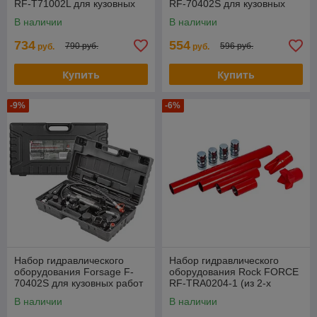
RF-T71002L для кузовных
RF-70402S для кузовных
работ 10т, в кейсе на
работ 4т, в кейсе
В наличии
В наличии
колесах
734
554
790 руб.
596 руб.
руб.
руб.
Купить
Купить
-9%
-6%
Набор гидравлического
Набор гидравлического
оборудования Forsage F-
оборудования Rock FORCE
70402S для кузовных работ
RF-TRA0204-1 (из 2-х
4т, в кейсе
частей) для кузовных работ,
В наличии
В наличии
20т (2 кейса)