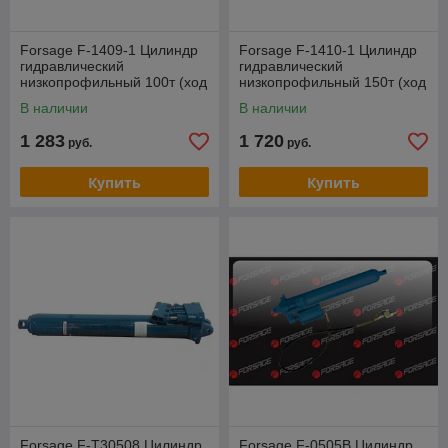
Forsage F-1409-1 Цилиндр
Forsage F-1410-1 Цилиндр
гидравлический
гидравлический
низкопрофильный 100т (ход
низкопрофильный 150т (ход
штока - 12мм, длина общая
штока - 11мм, длина общая
В наличии
В наличии
- 85мм, давление
- 99мм, давление
1 283
1 720
руб.
руб.
Купить
Купить
Forsage F-T30508 Цилиндр
Forsage F-0505B Цилиндр