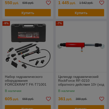
550
1 445
606 руб.
1 542 руб.
руб.
руб.
Купить
Купить
-9%
-7%
Набор гидравлического
Цилиндр гидравлический
оборудования
RockForce RF-0210
FORCEKRAFT FK-T71001
обратного действия 10т (ход
для правки кузова 10т
штока - 130мм, длина
В наличии
В наличии
общая - 715мм)
605
361
668 руб.
388 руб.
руб.
руб.
Купить
Купить