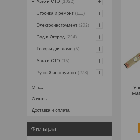
Авто и СТО
1022
Стройка и ремонт
111
Электроинструмент
292
Сад и Огород
264
Товары для дома
5
Авто и СТО
15
Ручной инструмент
278
Ур
О нас
ма
Отзывы
Доставка и оплата
Фильтры