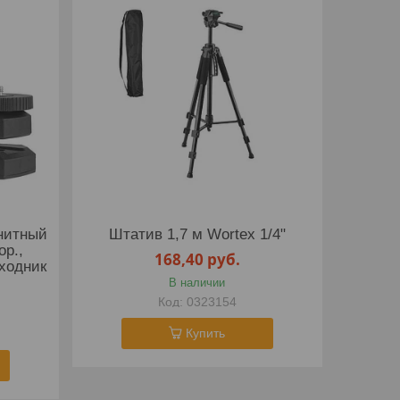
нитный
Штатив 1,7 м Wortex 1/4"
ор.,
168,40
руб.
еходник
В наличии
0323154
Купить