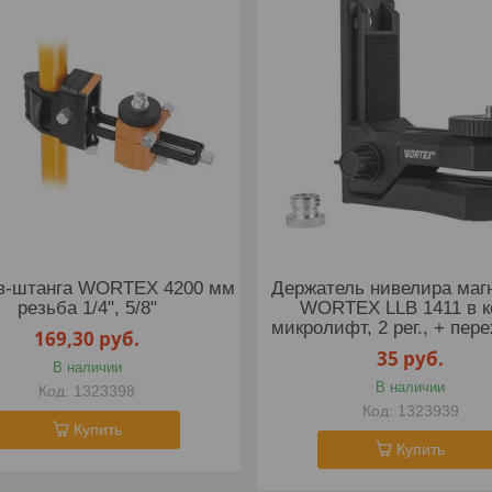
в-штанга WORTEX 4200 мм
Держатель нивелира маг
резьба 1/4", 5/8"
WORTEX LLB 1411 в к
микролифт, 2 рег., + пер
169,30
руб.
35
руб.
В наличии
В наличии
1323398
1323939
Купить
Купить