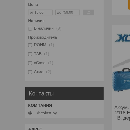
Цена
Наличие
В наличии
9
Производитель
ROHM
1
TAB
1
xCase
1
Атма
2
Контакты
Аккум.
2118 E
Avtoinst.by
В, де