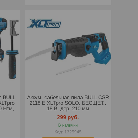
т BULL
Аккум. сабельная пила BULL CSR
XLTpro
2118 E XLTpro SOLO, БЕСЩЕТ.,
0 Н*м,
18 В, дер. 210 мм
299
руб.
В наличии
1325945