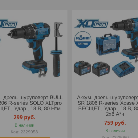
. дрель-шуруповерт BULL
Аккум. дрель-шуруповер
806 R-series SOLO XLTpro
SR 1806 R-series Xcase 
ЕТ., Удар., 18 В, 80 Н*м
БЕСЩЕТ., Удар., 18 В, 8
2х6 А*ч
299
руб.
759
руб.
В наличии
В наличии
2329058
2329060