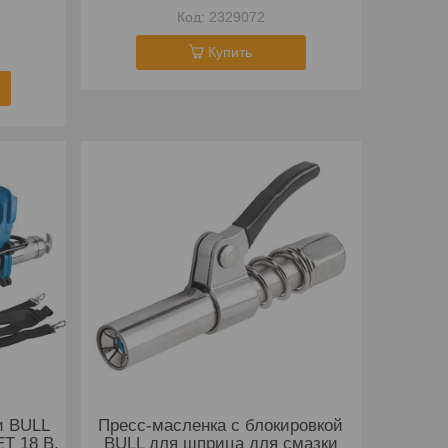
2329072
Купить
и BULL
Пресс-масленка с блокировкой
ET 18 В,
BULL для шприца для смазки