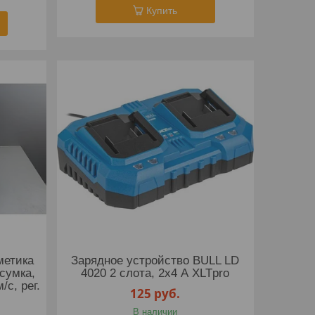
Купить
метика
Зарядное устройство BULL LD
сумка,
4020 2 слота, 2х4 А XLTpro
/с, рег.
125
руб.
В наличии