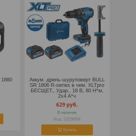
 1880
Аккум. дрель-шуруповерт BULL
SR 1806 R-series в чем. XLTpro
БЕСЩЕТ., Удар., 18 В, 80 Н*м,
2х4 А*ч
629
руб.
В наличии
2329059
Купить