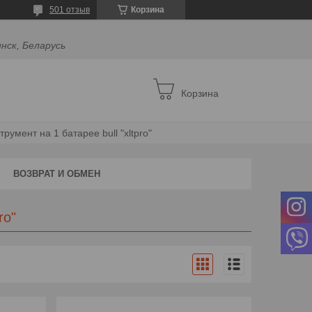
501 отзыв
Корзина
инск, Беларусь
Корзина
умент на 1 батарее bull "xltpro"
ВОЗВРАТ И ОБМЕН
ro"