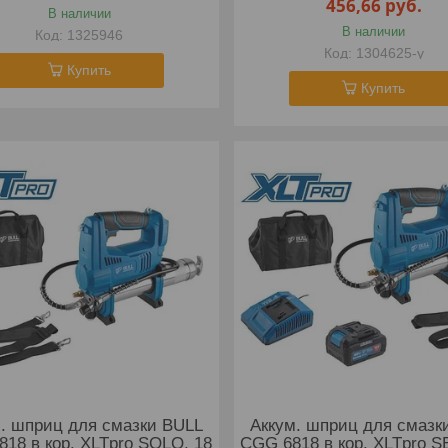
456,66
руб.
В наличии
В наличии
1325946
1304625-у
Купить
Купить
. шприц для смазки BULL
Аккум. шприц для смазк
18 в кор. XLTpro SOLO, 18
CGG 6818 в кор. XLTpro S