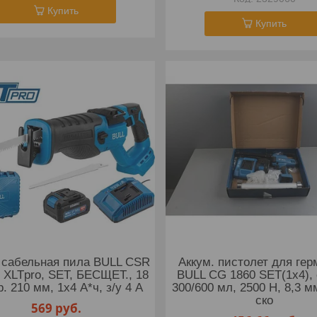
Купить
Купить
 сабельная пила BULL CSR
Аккум. пистолет для гер
 XLTpro, SET, БЕСЩЕТ., 18
BULL CG 1860 SET(1х4), 
р. 210 мм, 1х4 А*ч, з/у 4 А
300/600 мл, 2500 Н, 8,3 мм
ско
569
руб.