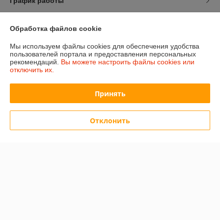
График работы
Полная версия сайта
Обработка файлов cookie
Мы используем файлы cookies для обеспечения удобства
Политика обработки cookies
пользователей портала и предоставления персональных
рекомендаций.
Вы можете настроить файлы cookies или
Сайт создан на платформе Deal.by
отключить их.
Принять
Отклонить
Информация для покупателя
Юридическое лицо:
ООО «Сакрада»
г. Минск, ул. Тимирязева, д. 114, корпус 8, павильон 24172046
Регистрационный номер ЕГР: 193839904
УНП: 193839904
Регистрационный орган: Минский городской исполнительный комитет