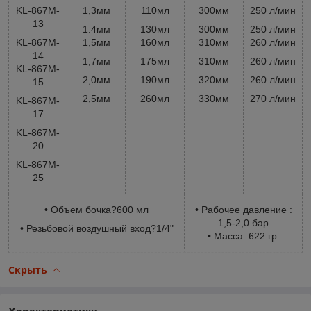
KL-867M-
1,3мм
110мл
300мм
250 л/мин
13
1.4мм
130мл
300мм
250 л/мин
KL-867M-
1,5мм
160мл
310мм
260 л/мин
14
1,7мм
175мл
310мм
260 л/мин
KL-867M-
2,0мм
190мл
320мм
260 л/мин
15
2,5мм
260мл
330мм
270 л/мин
KL-867M-
17
KL-867M-
20
KL-867M-
25
• Объем бочка?600 мл
• Рабочее давление :
1,5-2,0 бар
• Резьбовой воздушный вход?1/4"
• Масса: 622 гр.
Скрыть