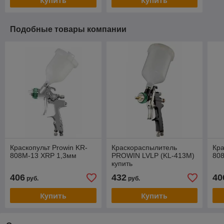
Купить
Купить
Подобные товары компании
Краскопульт Prowin KR-
Краскораспылитель
Кра
808M-13 XRP 1,3мм
PROWIN LVLP (KL-413M)
80
купить
406
432
40
руб.
руб.
Купить
Купить