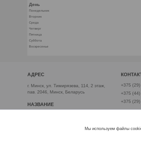
День
Понедельник
Вторник
Среда
Четверг
Пятница
Суббота
Воскресенье
+375 (29)
г. Минск, ул. Тимирязева, 114, 2 этаж,
пав. 2046, Минск, Беларусь
+375 (44)
+375 (29)
Avtoinst.by
Александ
Мы используем файлы cookie