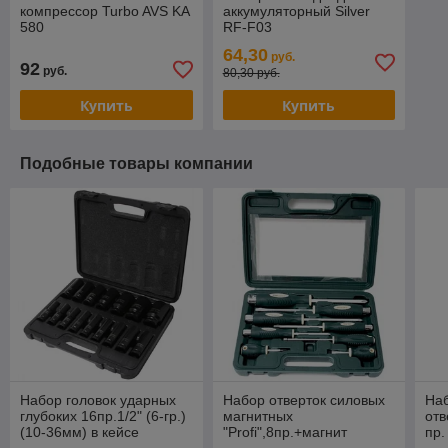
компрессор Turbo AVS KA
аккумуляторный Silver
580
RF-F03
64,30
руб.
92
руб.
80,30 руб.
Купить
Купить
Подобные товары компании
Набор головок ударных
Набор отверток силовых
На
глубоких 16пр.1/2" (6-гр.)
магнитных
отв
(10-36мм) в кейсе
"Profi",8пр.+магнит
пр.