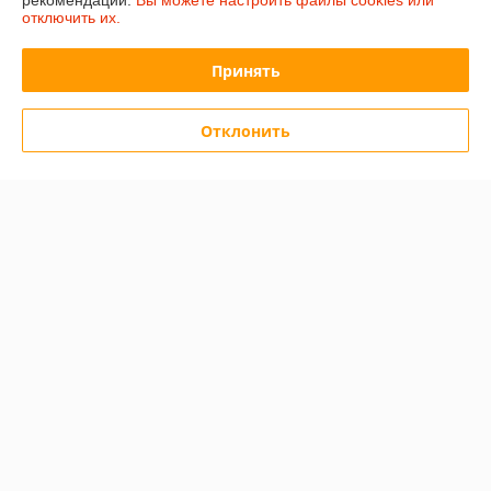
рекомендаций.
Вы можете настроить файлы cookies или
отключить их.
Иввнов
01.08.2026
Принять
Отлично
Отклонить
Игорь
23.06.2026
Очень плохо
Товара так и не дождался
Показать все отзывы
О нас
Контакты
Доставка и оплата
График работы