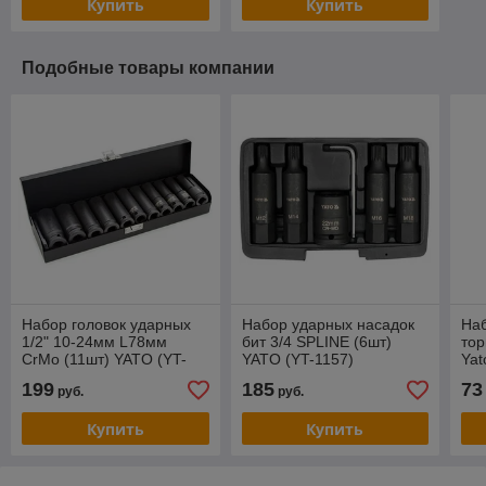
Купить
Купить
Подобные товары компании
Набор головок ударных
Набор ударных насадок
На
1/2" 10-24мм L78мм
бит 3/4 SPLINE (6шт)
то
СrMo (11шт) YATO (YT-
YATO (YT-1157)
Yat
1054)
пр
199
185
73
руб.
руб.
Купить
Купить