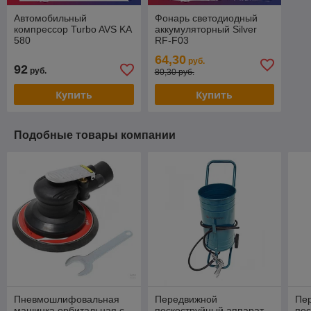
Автомобильный
Фонарь светодиодный
компрессор Turbo AVS KA
аккумуляторный Silver
580
RF-F03
64,30
руб.
92
руб.
80,30 руб.
Купить
Купить
Подобные товары компании
Пневмошлифовальная
Передвижной
Пе
машинка орбитальная с
пескоструйный аппарат
пес