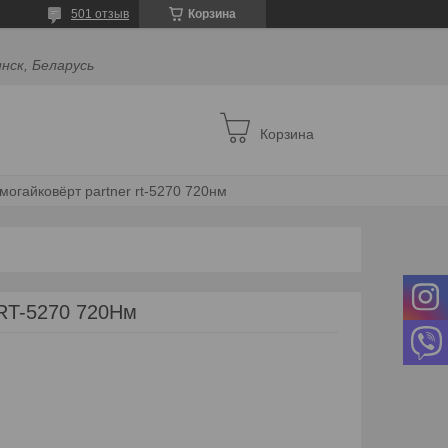
501 отзыв
Корзина
инск, Беларусь
Корзина
могайковёрт partner rt-5270 720нм
 RT-5270 720Нм