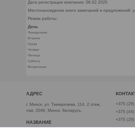
Дата регистрации компании: 06.02.2025
Местонахождение книги замечаний и предложений: ул.
Режим работы:
День
Понедельник
Вторник
Среда
Четверг
Пятница
Суббота
Воскресенье
+375 (29)
г. Минск, ул. Тимирязева, 114, 2 этаж,
пав. 2046, Минск, Беларусь
+375 (44)
+375 (29)
Avtoinst.by