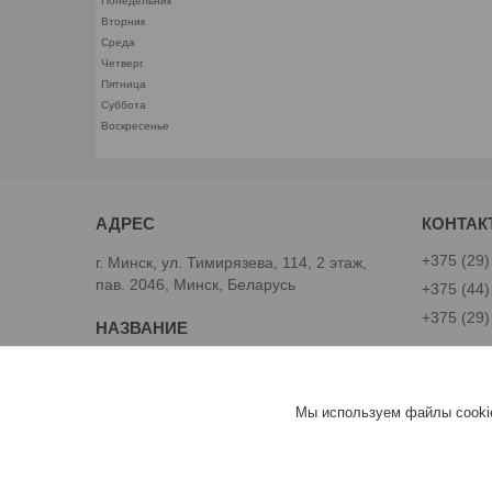
Понедельник
Вторник
Среда
Четверг
Пятница
Суббота
Воскресенье
+375 (29)
г. Минск, ул. Тимирязева, 114, 2 этаж,
пав. 2046, Минск, Беларусь
+375 (44)
+375 (29)
Avtoinst.by
Александ
Мы используем файлы cookie