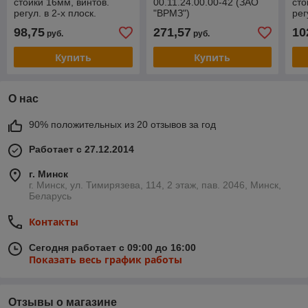
стойки 16мм, винтов.
00.11.24.00.00-42 (ЗАО
сто
регул. в 2-х плоск.
"ВРМЗ")
рег
44.06.34.00.00-01 (ЗАО
44.
98,75
271,57
10
руб.
руб.
"ВРМЗ")
"ВР
Купить
Купить
О нас
90% положительных из 20 отзывов за год
Работает с 27.12.2014
г. Минск
г. Минск, ул. Тимирязева, 114, 2 этаж, пав. 2046, Минск,
Беларусь
Контакты
Сегодня работает с 09:00 до 16:00
Показать весь график работы
Отзывы о магазине