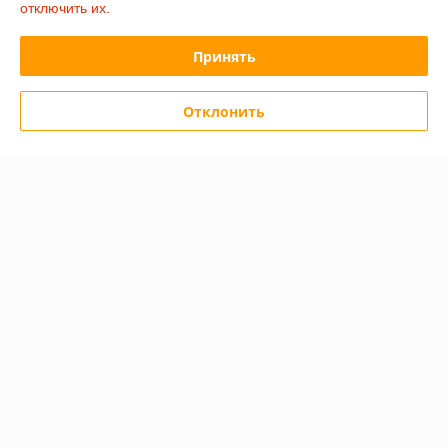
отключить их.
График работы
Принять
Полная версия сайта
Отклонить
Политика обработки cookies
Сайт создан на платформе Deal.by
Информация для покупателя
Юридическое лицо:
ООО «Сакрада»
г. Минск, ул. Тимирязева, д. 114, корпус 8, павильон 24172046
Регистрационный номер ЕГР: 193839904
УНП: 193839904
Регистрационный орган: Минский городской исполнительный комитет