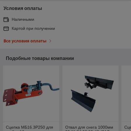
Условия оплаты
Наличными
Картой при получении
Все условия оплаты
Подобные товары компании
Сцепка МБ16.3Р250 для
Отвал для снега 1000мм
Сц