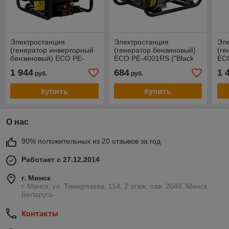
Электростанция
Электростанция
Эл
(генератор инверторный
(генератор бензиновый)
(ге
бензиновый) ECO PE-
ECO PE-4001RS ("Black
ECO
7000ESI
Edition")
Edi
1 944
684
1 
руб.
руб.
Купить
Купить
О нас
90% положительных из 20 отзывов за год
Работает с 27.12.2014
г. Минск
г. Минск, ул. Тимирязева, 114, 2 этаж, пав. 2046, Минск,
Беларусь
Контакты