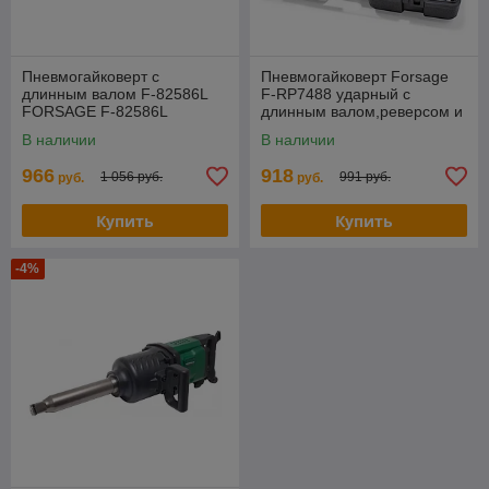
Пневмогайковерт с
Пневмогайковерт Forsage
длинным валом F-82586L
F-RP7488 ударный с
FORSAGE F-82586L
длинным валом,реверсом и
регулировкой усилия
В наличии
В наличии
1''+головки 32,33мм
966
918
1 056 руб.
991 руб.
руб.
руб.
Купить
Купить
-4%