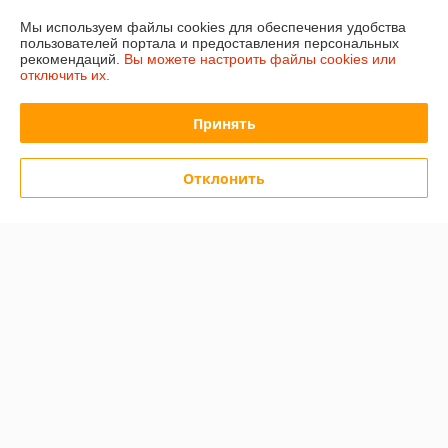
Мы используем файлы cookies для обеспечения удобства
пользователей портала и предоставления персональных
Отзывы о магазине
рекомендаций.
Вы можете настроить файлы cookies или
отключить их.
501 отзыва за всё время
Принять
Иввнов
01.08.2026
Отлично
Отклонить
Игорь
23.06.2026
Очень плохо
Товара так и не дождался
Показать все отзывы
О нас
Контакты