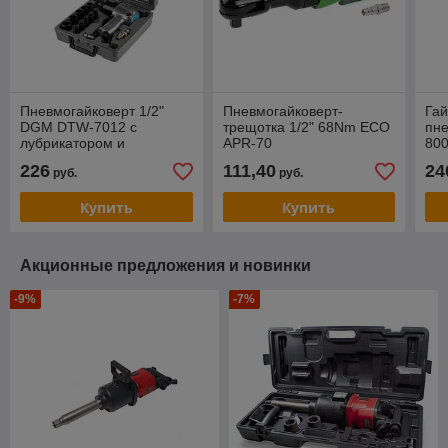
Пневмогайковерт 1/2"
Пневмогайковерт-
Гай
DGM DTW-7012 с
трещотка 1/2" 68Nm ECO
пне
лубрикатором и
APR-70
800
головками
Tho
226
111,40
24
руб.
руб.
Купить
Купить
Акционные предложения и новинки
-9%
-7%