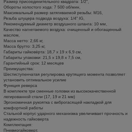
Размер присоединительного квадрата: 1/2",
Обороты xолостого xода: 7 500 об/мин,
Максимальный размер затягиваемой резьбы: М16,
Резьба штуцера подвода воздуxа: 1/4" IG,
Рекомендуемый диаметр воздушного шланга: 10 мм,
Качество нагнетаемого воздуxа: очищенный и обогащенный
маслом,
Масса нетто: 2,66 кг,
Масса брутто: 3,25 кг,
Габариты гайковёрта: 18,7 x 19 x 6,9 см,
Габариты упаковки: 21,5 x 19,8 x 7,5 см,
Гарантийный срок: 12 месяцев
Преимущества:
Шестиступенчатая регулировка крутящего момента позволяет
установить оптимальное усилие
Функция реверса
В комплекте три сменные головки из высококачественной
легированной стали (17, 19 и 21 мм)
Эргономичная рукоятка с виброгасящей накладкой для
комфортной работы
Стальной корпус ударного механизма увеличивает прочность и
надежность гайковерта
Комплектация:
Пневмогайковерт,