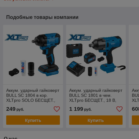
Подобные товары компании
Аккум. ударный гайковерт
Аккум. ударный гайковерт
Акк
BULL SC 1804 в кор.
BULL SC 1801 в чем.
BUL
XLTpro SOLO БЕСЩЕТ.,
XLTpro БЕСЩЕТ., 18 В,
XLT
18 В, 400 Н*м, 1/2"
1000 Н*м, 3/4", 1х6 А*ч, з/
400
249
1 199
60
руб.
руб.
у 4 А
4 А
Купить
Купить
О нас