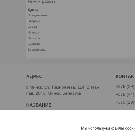
Режим работы:
День
Понедельник
Вторник
Среда
Четверг
Пятница
Суббота
Воскресенье
+375 (29)
г. Минск, ул. Тимирязева, 114, 2 этаж,
пав. 2046, Минск, Беларусь
+375 (44)
+375 (29)
Avtoinst.by
Александ
Мы используем файлы cookie