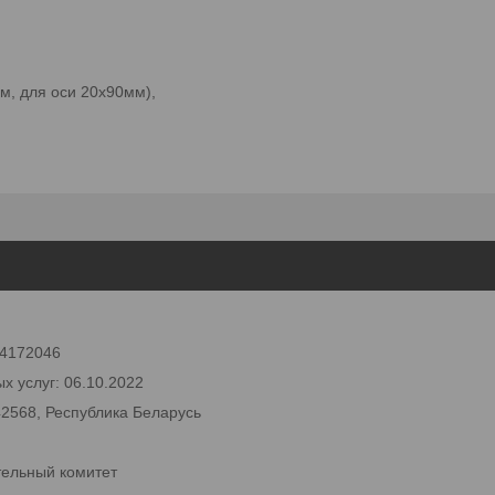
м, для оси 20x90мм),
 24172046
х услуг: 06.10.2022
42568, Республика Беларусь
тельный комитет