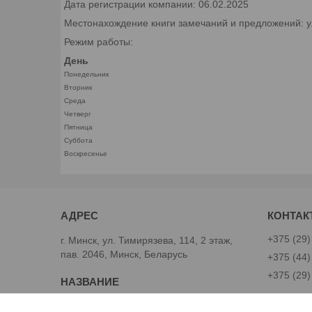
Дата регистрации компании: 06.02.2025
Местонахождение книги замечаний и предложений: ул.
Режим работы:
День
Понедельник
Вторник
Среда
Четверг
Пятница
Суббота
Воскресенье
+375 (29)
г. Минск, ул. Тимирязева, 114, 2 этаж,
пав. 2046, Минск, Беларусь
+375 (44)
+375 (29)
Avtoinst.by