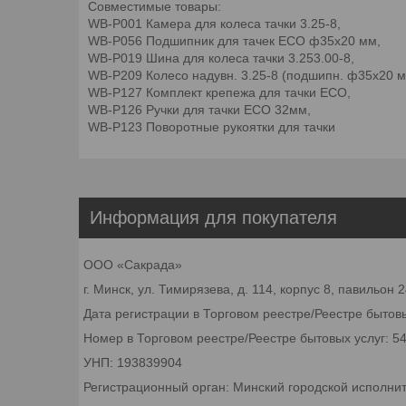
Совместимые товары:
WB-P001 Камера для колеса тачки 3.25-8,
WB-P056 Подшипник для тачек ECO ф35x20 мм,
WB-P019 Шина для колеса тачки 3.253.00-8,
WB-P209 Колесо надувн. 3.25-8 (подшипн. ф35x20 м
WB-P127 Комплект крепежа для тачки ECO,
WB-P126 Ручки для тачки ECO 32мм,
WB-P123 Поворотные рукоятки для тачки
Информация для покупателя
ООО «Сакрада»
г. Минск, ул. Тимирязева, д. 114, корпус 8, павильон
Дата регистрации в Торговом реестре/Реестре бытовы
Номер в Торговом реестре/Реестре бытовых услуг: 5
УНП: 193839904
Регистрационный орган: Минский городской исполни