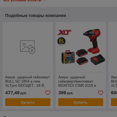
Подобные товары компании
Аккум. ударный гайковерт
Аккум. ударный
Акк
BULL SC 1804 в чем.
гайковерт/винтоверт
BUL
XLTpro БЕСЩЕТ., 18 В,
WORTEX CWR 0118 в
XLT
400 Н*м, 1/2", 1х4 А*ч, з/у
чем. ALL1 XLT SET
400
477,49
399
60
руб.
руб.
4 А
БЕСЩЕТ., 18 В, 160 Н*м
4 А
Купить
Купить