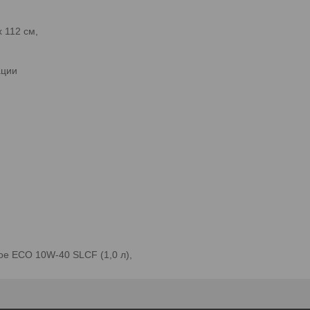
x 112 см,
ации
ое ECO 10W-40 SLCF (1,0 л),