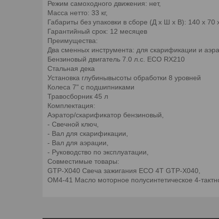
Режим самоxодного движения: нет,
Масса нетто: 33 кг,
Габариты без упаковки в сборе (Д x Ш x В): 140 x 70 
Гарантийный срок: 12 месяцев
Преимущества:
Два сменных инструмента: для скарификации и аэр
Бензиновый двигатель 7.0 л.с. ECO RX210
Стальная дека
Установка глубинывысоты обработки 8 уровней
Колеса 7" с подшипниками
Травосборник 45 л
Комплектация:
Аэратор/скарификатор бензиновый,
- Свечной ключ,
- Вал для скарификации,
- Вал для аэрации,
- Руководство по эксплуатации,
Совместимые товары:
GTP-X040 Свеча зажигания ECO 4T GTP-X040,
OM4-41 Масло моторное полусинтетическое 4-тактн