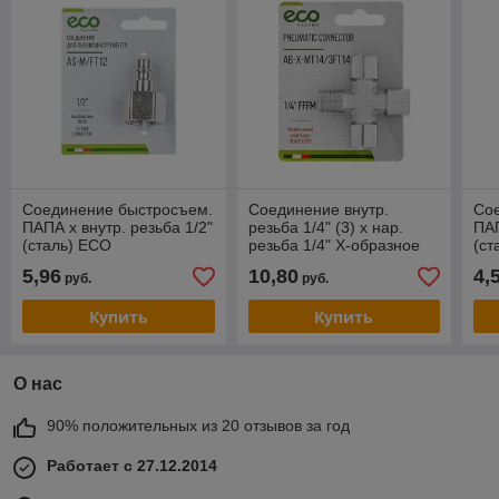
Соединение быстросъем.
Соединение внутр.
Со
ПАПА х внутр. резьба 1/2"
резьба 1/4" (3) х нар.
ПАП
(сталь) ECO
резьба 1/4" Х-образное
(ст
(латунь) ECO
5,96
10,80
4,
руб.
руб.
Купить
Купить
О нас
90% положительных из 20 отзывов за год
Работает с 27.12.2014