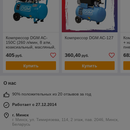
Компрессор DGM AC-
Компрессор DGM AC-127
Ко
150C (260 л/мин, 8 атм,
+ н
коаксиальный, масляный,
пн
ресив. 50 л, 230 В, 1.8
405
360,40
68
руб.
руб.
кВт)
Купить
Купить
О нас
90% положительных из 20 отзывов за год
Работает с 27.12.2014
г. Минск
г. Минск, ул. Тимирязева, 114, 2 этаж, пав. 2046, Минск,
Беларусь