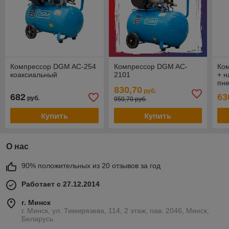
Компрессор DGM AC-254
Компрессор DGM AC-
Ко
коаксиальный
2101
+ н
пн
830,70
руб.
682
63
руб.
950,70 руб.
Купить
Купить
О нас
90% положительных из 20 отзывов за год
Работает с 27.12.2014
г. Минск
г. Минск, ул. Тимирязева, 114, 2 этаж, пав. 2046, Минск,
Беларусь