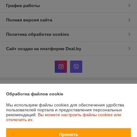
График работы
Полная версия сайта
Политика обработки cookies
Сайт создан на платформе Deal.by
Информация для покупателя
Обработка файлов cookie
Юридическое лицо:
ООО «Сакрада»
г. Минск, ул. Тимирязева, д. 114, корпус 8, павильон 24172046
Мы используем файлы cookies для обеспечения удобства
пользователей портала и предоставления персональных
Регистрационный номер ЕГР: 193839904
рекомендаций.
Вы можете настроить файлы cookies или
отключить их.
УНП: 193839904
Регистрационный орган: Минский городской исполнительный комитет
Принять