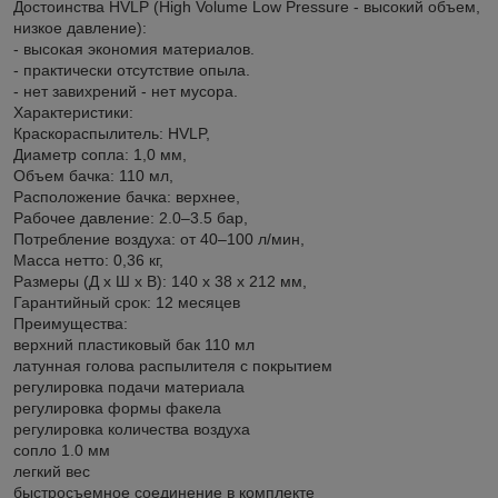
Достоинства HVLP (High Volume Low Pressure - высокий объем,
низкое давление):
- высокая экономия материалов.
- практически отсутствие опыла.
- нет завихрений - нет мусора.
Характеристики:
Краскораспылитель: HVLP,
Диаметр сопла: 1,0 мм,
Объем бачка: 110 мл,
Расположение бачка: верxнее,
Рабочее давление: 2.0–3.5 бар,
Потребление воздуxа: от 40–100 л/мин,
Масса нетто: 0,36 кг,
Размеры (Д x Ш x В): 140 x 38 x 212 мм,
Гарантийный срок: 12 месяцев
Преимущества:
верхний пластиковый бак 110 мл
латунная голова распылителя с покрытием
регулировка подачи материала
регулировка формы факела
регулировка количества воздуха
сопло 1.0 мм
легкий вес
быстросъемное соединение в комплекте