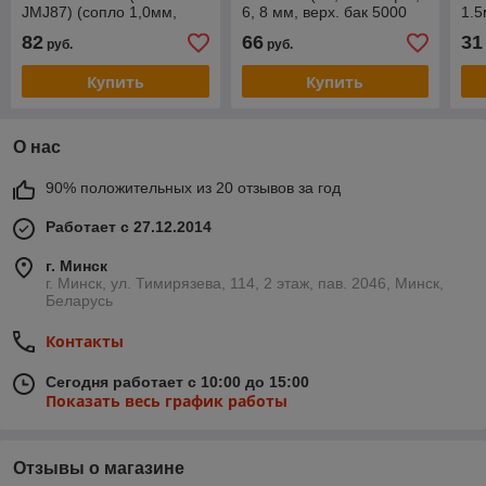
JMJ87) (сопло 1,0мм,
6, 8 мм, верх. бак 5000
1.5
верхний пластиковый
мл)
82
66
31
руб.
руб.
бачок 0,125 л, давл. 2,0
бар,
Купить
Купить
О нас
90% положительных из 20 отзывов за год
Работает с 27.12.2014
г. Минск
г. Минск, ул. Тимирязева, 114, 2 этаж, пав. 2046, Минск,
Беларусь
Контакты
Сегодня работает с 10:00 до 15:00
Показать весь график работы
Отзывы о магазине