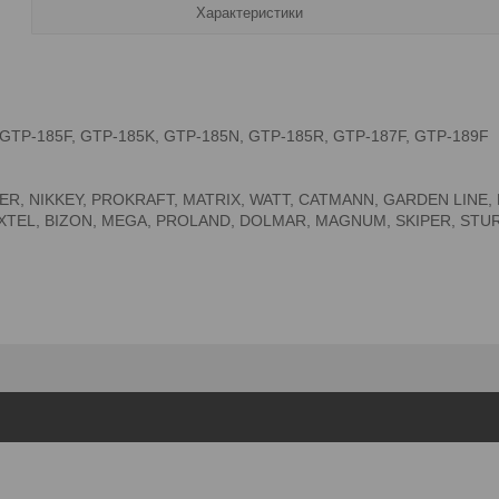
Характеристики
GTP-185F, GTP-185K, GTP-185N, GTP-185R, GTP-187F, GTP-189F
DER, NIKKEY, PROKRAFT, MATRIX, WATT, CATMANN, GARDEN LINE,
TEL, BIZON, MEGA, PROLAND, DOLMAR, MAGNUM, SKIPER, STUR