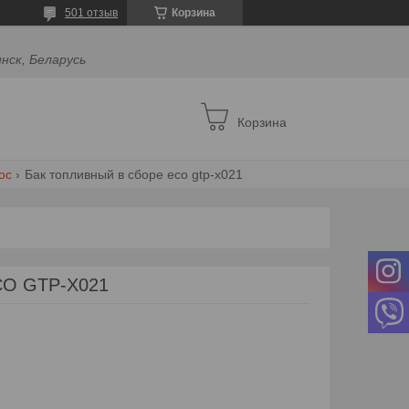
501 отзыв
Корзина
инск, Беларусь
Корзина
ос
Бак топливный в сборе eco gtp-x021
ECO GTP-X021