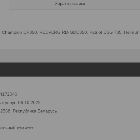
Характеристики
hampion CP350, REDVERG RD-GDC350, Patriot DSG 735, Helmut GT3
 24172046
х услуг: 06.10.2022
42568, Республика Беларусь
тельный комитет