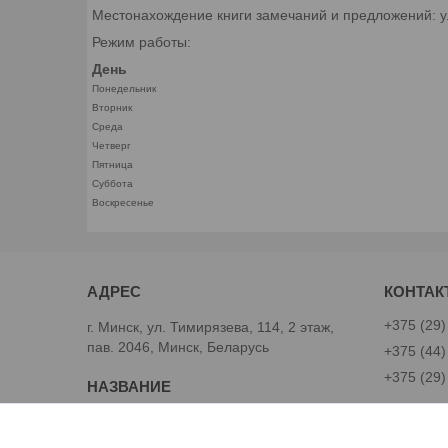
Местонахождение книги замечаний и предложений: ул.
Режим работы:
День
Понедельник
Вторник
Среда
Четверг
Пятница
Суббота
Воскресенье
+375 (29)
г. Минск, ул. Тимирязева, 114, 2 этаж,
пав. 2046, Минск, Беларусь
+375 (44)
+375 (29)
Avtoinst.by
Александ