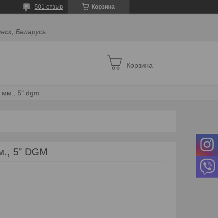
501 отзыв
Корзина
инск, Беларусь
Корзина
 мм., 5" dgm
м., 5" DGM