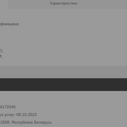
Характеристики
лифмашине
O,
M,
 24172046
х услуг: 06.10.2022
42568, Республика Беларусь