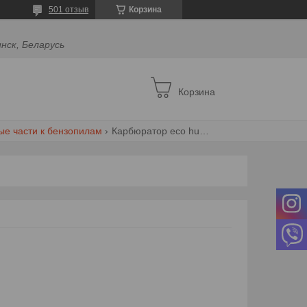
501 отзыв
Корзина
инск, Беларусь
Корзина
ые части к бензопилам
Карбюратор eco hu55/51