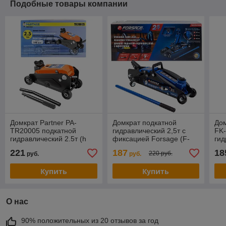
Подобные товары компании
Домкрат Partner PA-
Домкрат подкатной
До
TR20005 подкатной
гидравлический 2,5т с
FK
гидравлический 2.5т (h
фиксацией Forsage (F-
гид
min 140мм, h max 390мм)
TH22501CB) с резиновой
135
221
187
18
220 руб.
руб.
руб.
накладкой
Купить
Купить
О нас
90% положительных из 20 отзывов за год