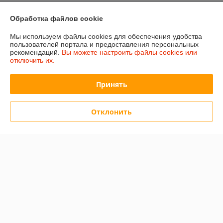
Полная версия сайта
Обработка файлов cookie
Мы используем файлы cookies для обеспечения удобства
Политика обработки cookies
пользователей портала и предоставления персональных
рекомендаций.
Вы можете настроить файлы cookies или
отключить их.
Сайт создан на платформе Deal.by
Принять
Отклонить
Информация для покупателя
Юридическое лицо:
ООО «Сакрада»
г. Минск, ул. Тимирязева, д. 114, корпус 8, павильон 24172046
Регистрационный номер ЕГР: 193839904
УНП: 193839904
Регистрационный орган: Минский городской исполнительный комитет
Дата регистрации компании: 06.02.2025