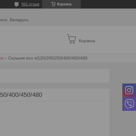
501 отзыв
Корзина
инск, Беларусь
Корзина
ос
Сальник eco st120/200/250/400/450/480
50/400/450/480