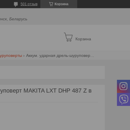
501 отзыв
Корзина
инск, Беларусь
Корзина
уруповерты
Аккум. ударная дрель-шуруповерт makita lxt dhp 487 z в кор.
руповерт MAKITA LXT DHP 487 Z в