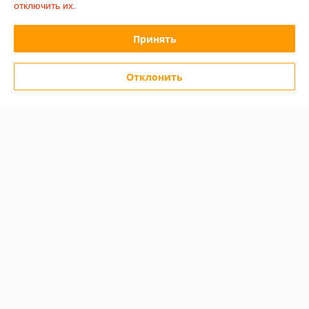
отключить их.
График работы
Принять
Полная версия сайта
Отклонить
Политика обработки cookies
Сайт создан на платформе Deal.by
Информация для покупателя
Юридическое лицо:
ООО «Сакрада»
г. Минск, ул. Тимирязева, д. 114, корпус 8, павильон 24172046
Регистрационный номер ЕГР: 193839904
УНП: 193839904
Регистрационный орган: Минский городской исполнительный комитет