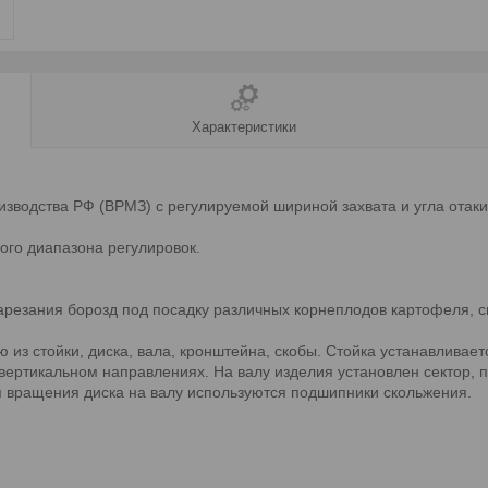
Характеристики
дства РФ (ВРМЗ) с регулируемой шириной захвата и угла отаки
ого диапазона регулировок.
арезания борозд под посадку различных корнеплодов картофеля, 
 из стойки, диска, вала, кронштейна, скобы. Стойка устанавливае
вертикальном направлениях. На валу изделия установлен сектор, 
ля вращения диска на валу используются подшипники скольжения.