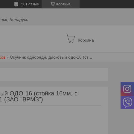
501 отзыв
Корзина
инск, Беларусь
Корзина
ков
Окучник однорядн. дисковый одо-16 (стойка 16мм, с регулир.) 00.02.50.00.00-01 (зао "врмз")
вый ОДО-16 (стойка 16мм, с
01 (ЗАО "ВРМЗ")