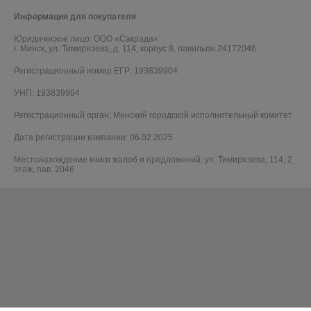
Информация для покупателя
Юридическое лицо:
ООО «Сакрада»
г. Минск, ул. Тимирязева, д. 114, корпус 8, павильон 24172046
Регистрационный номер ЕГР: 193839904
УНП: 193839904
Регистрационный орган: Минский городской исполнительный комитет
Дата регистрации компании: 06.02.2025
Местонахождение книги жалоб и предложений: ул. Тимирязева, 114, 2
этаж, пав. 2046