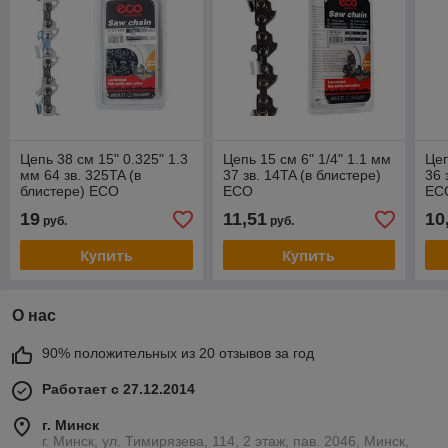
Цепь 38 см 15" 0.325" 1.3
Цепь 15 см 6" 1/4" 1.1 мм
Цеп
мм 64 зв. 325TA (в
37 зв. 14TA (в блистере)
36 
блистере) ECO
ECO
EC
19
11,51
10
руб.
руб.
Купить
Купить
О нас
90% положительных из 20 отзывов за год
Работает с 27.12.2014
г. Минск
г. Минск, ул. Тимирязева, 114, 2 этаж, пав. 2046, Минск,